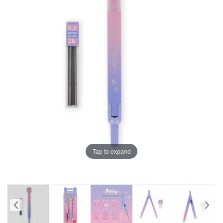
Tap to expand