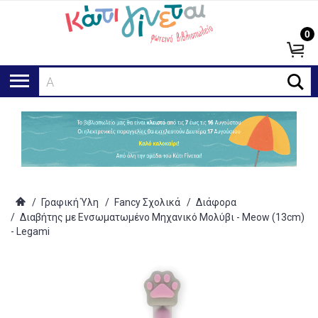
0
Αναζ
/
Γραφική Ύλη
/
Fancy Σχολικά
/
Διάφορα
/
Διαβήτης με Ενσωματωμένο Μηχανικό Μολύβι - Meow (13cm)
- Legami