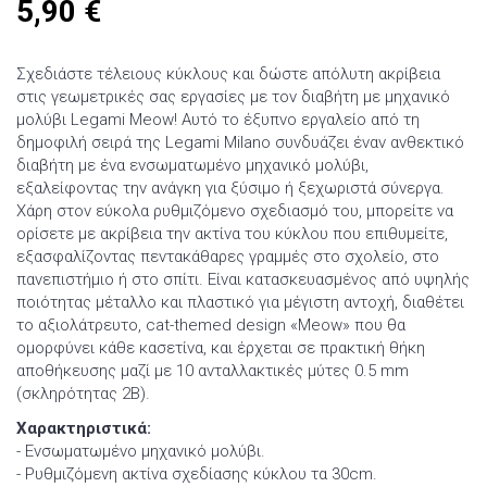
5,90
€
Σχεδιάστε τέλειους κύκλους και δώστε απόλυτη ακρίβεια
στις γεωμετρικές σας εργασίες με τον διαβήτη με μηχανικό
μολύβι Legami Meow! Αυτό το έξυπνο εργαλείο από τη
δημοφιλή σειρά της Legami Milano συνδυάζει έναν ανθεκτικό
διαβήτη με ένα ενσωματωμένο μηχανικό μολύβι,
εξαλείφοντας την ανάγκη για ξύσιμο ή ξεχωριστά σύνεργα.
Χάρη στον εύκολα ρυθμιζόμενο σχεδιασμό του, μπορείτε να
ορίσετε με ακρίβεια την ακτίνα του κύκλου που επιθυμείτε,
εξασφαλίζοντας πεντακάθαρες γραμμές στο σχολείο, στο
πανεπιστήμιο ή στο σπίτι. Είναι κατασκευασμένος από υψηλής
ποιότητας μέταλλο και πλαστικό για μέγιστη αντοχή, διαθέτει
το αξιολάτρευτο, cat-themed design «Meow» που θα
ομορφύνει κάθε κασετίνα, και έρχεται σε πρακτική θήκη
αποθήκευσης μαζί με 10 ανταλλακτικές μύτες 0.5 mm
(σκληρότητας 2B).
Χαρακτηριστικά:
- Ενσωματωμένο μηχανικό μολύβι.
- Ρυθμιζόμενη ακτίνα σχεδίασης κύκλου τα 30cm.