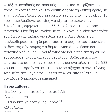
Φτιάξτε μοναδικές κατασκευές που αντικατοπτρίζουν την
προσωπικότητά σας και την αγάπη σας για τη λεπτομέρεια, με
την ποικιλία υλικών του Σετ Χειροτεχνίας από την Lulubug! Το
κουτί περιλαμβάνει οδηγίες για έξι κατασκευές για να
ξεκινήσετε, αφήνοντας παράλληλα χώρο για τη δική σας
φαντασία. Είτε δημιουργείτε με την οικογένεια, είτε αναζητάτε
ένα δώρο για παιδικά γενέθλια, είτε απλώς θέλετε να
απελευθερώσετε τη δημιουργικότητά σας, το κουτί μας είναι
ο ιδανικός σύντροφος για δημιουργική διασκέδαση και
ποιοτικό χρόνο μαζί. Είναι ιδανικό για κάθε περίσταση και θα
ενθουσιάσει ακόμα και τους μεγάλους. Βυθιστείτε στον
φανταστικό κόσμο των κατασκευών και ανακαλύψτε πώς 600
κομμάτια μπορούν να μετατραπούν σε αξέχαστα έργα τέχνης.
Αφεθείτε στη μαγεία του Pastel στυλ και απολαύστε μια
μοναδική, δημιουργική εμπειρία!
Περιλαμβάνει:
-5 φύλλα χρωματιστού χαρτονιού Α5.
-3 washi tapes.
-10 σύρματα χειροτεχνίας με χνούδι.
-20 ξυλάκια.