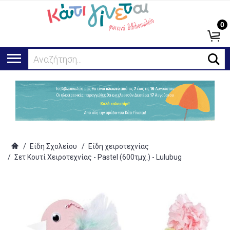
0
Αναζήτηση...
/
Είδη Σχολείου
/
Είδη χειροτεχνίας
/
Σετ Κουτί Χειροτεχνίας - Pastel (600τμχ.) - Lulubug