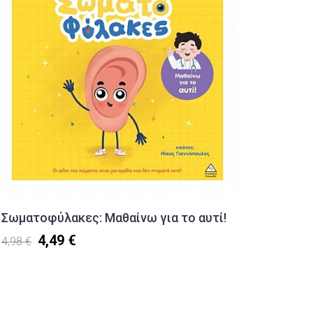
Σωματοφύλακες: Μαθαίνω για το αυτί!
Γυαλισ
4,49 €
4,98 €
5,50 €