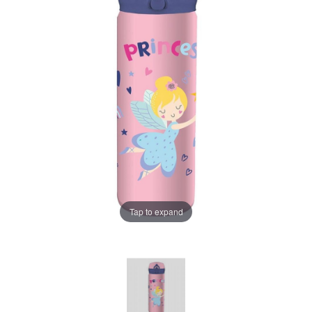
Tap to expand