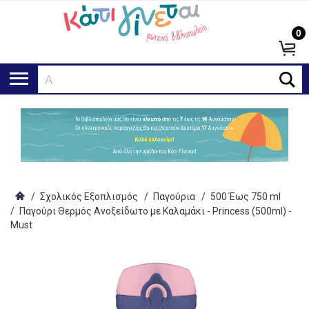
0
Ανα
/
Σχολικός Εξοπλισμός
/
Παγούρια
/
500 Έως 750 ml
/
Παγούρι Θερμός Ανοξείδωτο με Καλαμάκι - Princess (500ml) -
Must