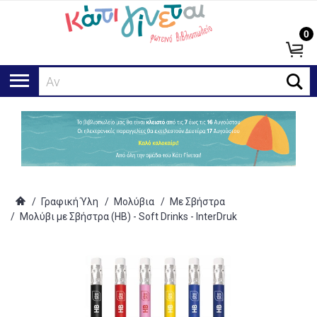
0
Αναζή
/
Γραφική Ύλη
/
Μολύβια
/
Με Σβήστρα
/
Μολύβι με Σβήστρα (HB) - Soft Drinks - InterDruk