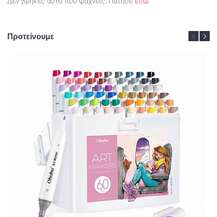
Δεν βρήκες αυτό που ψάχνεις; Πάτησε
εδώ
Προτείνουμε