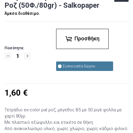
Ροζ (50Φ./80gr) - Salkopaper
Άμεσα διαθέσιμο.
Προσθήκη
Ποσότητα:
Συσκευασία δώρου
1,60
€
Τετράδιο ex-color pal ροζ, μέγεθος Β5 με 50 ριγέ φύλλα με
χαρτί 80γρ.
Με πλαστικό εξώφυλλο και ετικέτα σε θήκη.
Από ανακυκλώσιμο υλικό, χωρίς χλώριο, χωρίς κάδμιο φιλικό