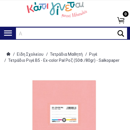
0
Αναζ
/
Είδη Σχολείου
/
Τετράδια Μαθητή
/
Ριγέ
/
Τετράδιο Ριγέ Β5 - Ex-color Pal Ροζ (50Φ./80gr) - Salkopaper