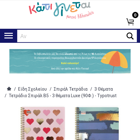
0
Αναζήτ
/
Είδη Σχολείου
/
Σπιράλ Τετράδια
/
3 Θέματα
/
Τετράδιο Σπιράλ Β5 - 3 θέματα Luxe (90Φ.) - Typotrust