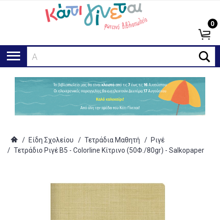
0
Αναζ
/
Είδη Σχολείου
/
Τετράδια Μαθητή
/
Ριγέ
/
Τετράδιο Ριγέ Β5 - Colorline Κίτρινο (50Φ./80gr) - Salkopaper