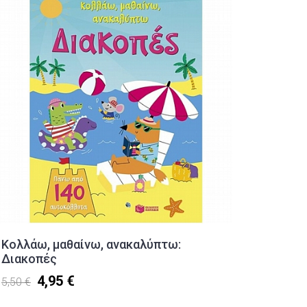
Κολλάω, μαθαίνω, ανακαλύπτω:
Τετράδ
Διακοπές
(200Φ.)
4,95 €
10,20 
5,50 €