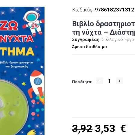
Κωδικός:
9786182371312
Βιβλίο δραστηριο
τη νύχτα – Διάστ
Συγγραφέας:
Συλλογικό Έργο
Άμεσα διαθέσιμο.
Ποσότητα:
3,92
3,53
€