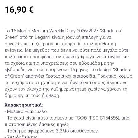
16,90
€
Το 16-Month Medium Weekly Diary 2026/2027 “Shades of
Green” από τη Legami είναι η ιδανική επιλογή για να
οργανώνεις τη ζωή σου με ισορροπία, στυλ και θετική
ενέργεια. Με μέγεθος που δεν είναι ούτε πολύ μεγάλο ούτε
πολύ μικρό, προσφέρει τον τέλειο χώρο για να καταγράφεις
τα σχέδια και τις υποχρεώσεις σου εβδομάδα με την
εβδομάδα, για τους επόμενους 16 μήνες. Το design “Shades
of Green” αποπνέει ζεστασιά και αισιοδοξία. Πρακτικό, κομψό
και ευχάριστο στη χρήση, είναι ιδανικό για όσους θέλουν να
έχουν τον έλεγχο της καθημερινότητας χωρίς να χάνουν τη
δημιουργική τους διάθεση.
Χαρακτηριστικά:
- Μαλακό Εξώφυλλο.
- Το χαρτί είναι πιστοποιημένο με FSC® (FSC-C154586), από
πιστοποιημένες δασικές πηγές.
- Τσέπη με αφαιρούμενο βιβλίο διευθύνσεων.
- Σελιδοδείκτης.