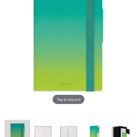
Tap to expand