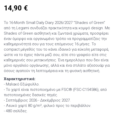
14,90
€
Το 16-Month Small Daily Diary 2026/2027 “Shades of Green”
από τη Legami συνδυάζει πρακτικότητα και κομψό design. Με
Shades of Green αισθητική και ζωντανά χρώματα, προσφέρει
έναν όμορφο και οργανωμένο τρόπο να προγραμματίζεις την
καθημερινότητά σου για τους επόμενους 16 μήνες. Το
compact μέγεθός του το κάνει ιδανικό για εύκολη μεταφορά,
ώστε να το έχεις πάντα μαζί σου, είτε στο γραφείο είτε στις
καθημερινές σου μετακινήσεις. Ένα ημερολόγιο που δεν είναι
μόνο εργαλείο οργάνωσης, αλλά και ένα στιλάτο αξεσουάρ για
όσους αγαπούν τη λεπτομέρεια και τη φυσική αισθητική.
Χαρακτηριστικά:
- Μαλακό Εξώφυλλο.
- Το χαρτί είναι πιστοποιημένο με FSC® (FSC-C154586), από
πιστοποιημένες δασικές πηγές.
- Σεπτέμβριος 2026 - Δεκέμβριος 2027.
- Λευκό χαρτί 80 g/m², φιλικό προς το περιβάλλον.
- 480 σελίδες.