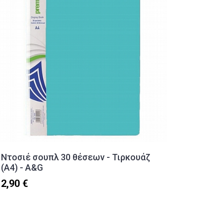
Ντοσιέ σουπλ 30 θέσεων - Τιρκουάζ
Ντοσιέ
(Α4) - A&G
Groovy
2,90 €
3,10 €