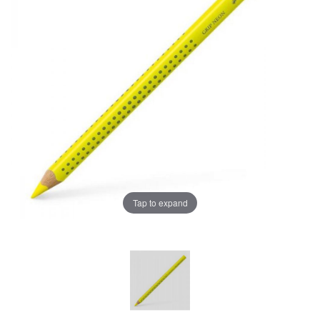
Tap to expand