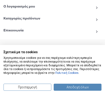
Ο λογαριασμός μου
Κατηγορίες προϊόντων
Επικοινωνία
Σχετικά με τα cookies
© 2020 - 2026 katiginetai.gr All Rights Reserved.
Χρησιμοποιούμε cookies για να σας παρέχουμε καλύτερη εμπειρία
πλοήγησης, να αναλύουμε την επισκεψιμότητα και να σας παρέχουμε
εξατομικευμένο περιεχόμενο και διαφημίσεις. Μπορείτε να αποδεχθείτε
όλα τα cookies ή να προσαρμόσετε τις προτιμήσεις σας. Περισσότερες
πληροφορίες μπορείτε να βρείτε στην
Πολιτική Cookies
.
Προσαρμογή
Αποδοχή όλων
(
0
) προϊόντα
To Top