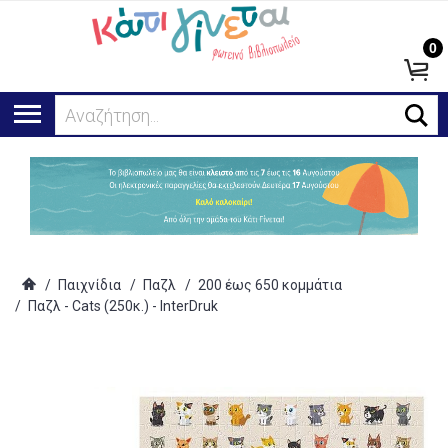
0
Αναζήτηση...
/
Παιχνίδια
/
Παζλ
/
200 έως 650 κομμάτια
/
Παζλ - Cats (250κ.) - InterDruk