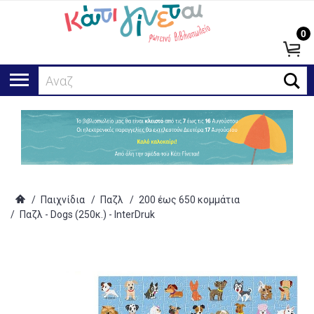
0
Αναζήτησ
/
Παιχνίδια
/
Παζλ
/
200 έως 650 κομμάτια
/
Παζλ - Dogs (250κ.) - InterDruk