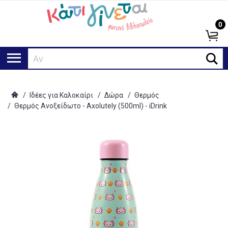
0
Αναζ
/
Ιδέες για Καλοκαίρι
/
Δώρα
/
Θερμός
/
Θερμός Ανοξείδωτο - Axolutely (500ml) - iDrink