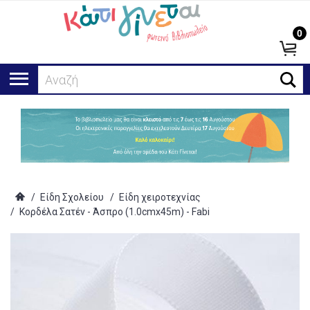
0
Αναζήτησ
/
Είδη Σχολείου
/
Είδη χειροτεχνίας
/
Κορδέλα Σατέν - Άσπρο (1.0cmx45m) - Fabi