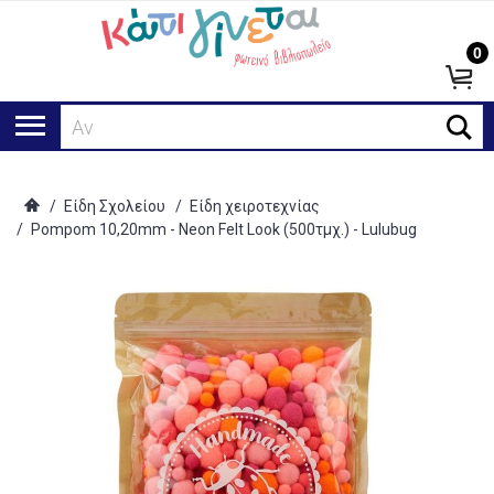
0
Αναζή
/
Είδη Σχολείου
/
Είδη χειροτεχνίας
/
Pompom 10,20mm - Neon Felt Look (500τμχ.) - Lulubug