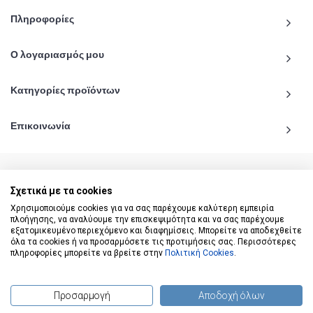
Πληροφορίες
Ο λογαριασμός μου
Κατηγορίες προϊόντων
Επικοινωνία
Σχετικά με τα cookies
© 2020 - 2026 katiginetai.gr All Rights Reserved.
Χρησιμοποιούμε cookies για να σας παρέχουμε καλύτερη εμπειρία
πλοήγησης, να αναλύουμε την επισκεψιμότητα και να σας παρέχουμε
εξατομικευμένο περιεχόμενο και διαφημίσεις. Μπορείτε να αποδεχθείτε
όλα τα cookies ή να προσαρμόσετε τις προτιμήσεις σας. Περισσότερες
πληροφορίες μπορείτε να βρείτε στην
Πολιτική Cookies
.
Προσαρμογή
Αποδοχή όλων
(
0
) προϊόντα