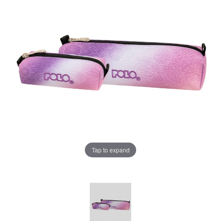
Tap to expand