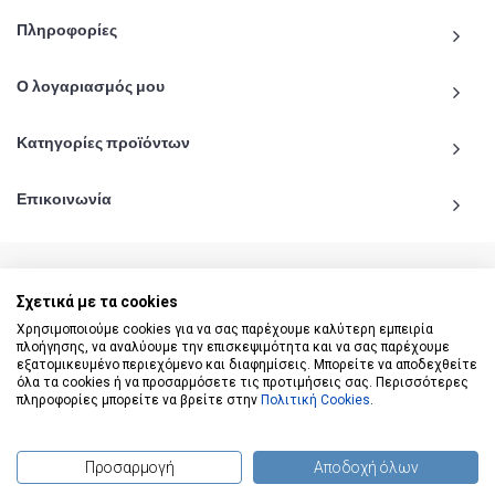
Πληροφορίες
Ο λογαριασμός μου
Κατηγορίες προϊόντων
Επικοινωνία
Σχετικά με τα cookies
© 2020 - 2026 katiginetai.gr All Rights Reserved.
Χρησιμοποιούμε cookies για να σας παρέχουμε καλύτερη εμπειρία
πλοήγησης, να αναλύουμε την επισκεψιμότητα και να σας παρέχουμε
εξατομικευμένο περιεχόμενο και διαφημίσεις. Μπορείτε να αποδεχθείτε
όλα τα cookies ή να προσαρμόσετε τις προτιμήσεις σας. Περισσότερες
πληροφορίες μπορείτε να βρείτε στην
Πολιτική Cookies
.
Προσαρμογή
Αποδοχή όλων
(
0
) προϊόντα