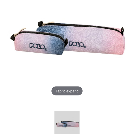
Tap to expand