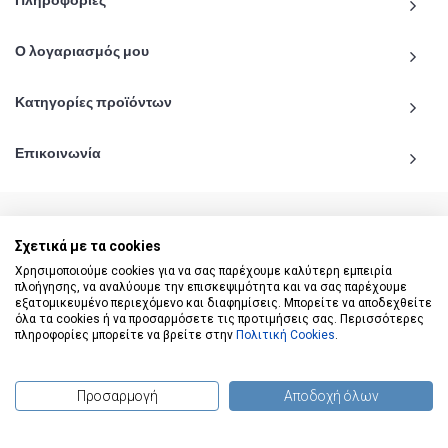
Πληροφορίες
Ο λογαριασμός μου
Κατηγορίες προϊόντων
Επικοινωνία
Σχετικά με τα cookies
© 2020 - 2026 katiginetai.gr All Rights Reserved.
Χρησιμοποιούμε cookies για να σας παρέχουμε καλύτερη εμπειρία
πλοήγησης, να αναλύουμε την επισκεψιμότητα και να σας παρέχουμε
εξατομικευμένο περιεχόμενο και διαφημίσεις. Μπορείτε να αποδεχθείτε
όλα τα cookies ή να προσαρμόσετε τις προτιμήσεις σας. Περισσότερες
πληροφορίες μπορείτε να βρείτε στην
Πολιτική Cookies
.
Προσαρμογή
Αποδοχή όλων
(
0
) προϊόντα