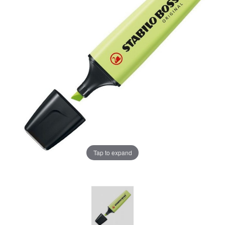
Tap to expand