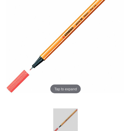
Tap to expand