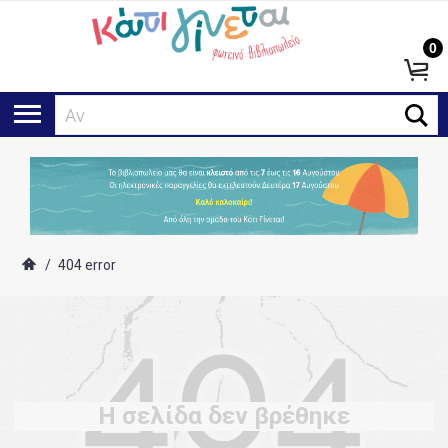
0
Αναζ
/
404 error
Η σελίδα δεν βρέθηκε