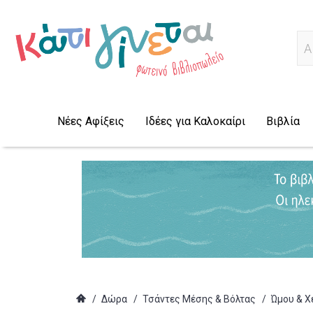
Α
Νέες Αφίξεις
Ιδέες για Καλοκαίρι
Βιβλία
/
Δώρα
/
Τσάντες Μέσης & Βόλτας
/
Ώμου & Χ