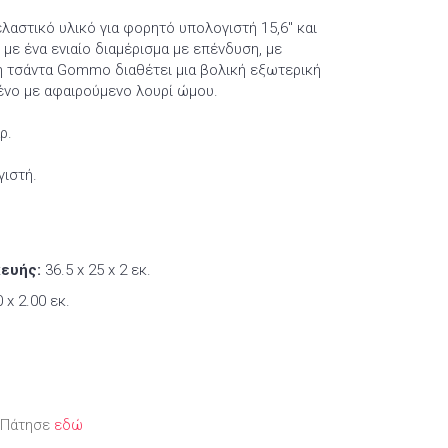
αστικό υλικό για φορητό υπολογιστή 15,6" και
με ένα ενιαίο διαμέρισμα με επένδυση, με
 η τσάντα Gommo διαθέτει μια βολική εξωτερική
ένο με αφαιρούμενο λουρί ώμου.
ρ.
γιστή.
.
ευής:
36.5 x 25 x 2 εκ.
 x 2.00 εκ.
; Πάτησε
εδώ