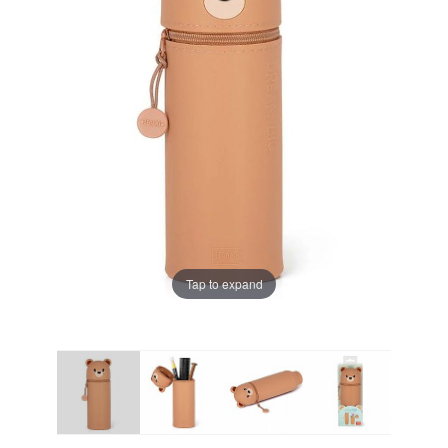
Tap to expand