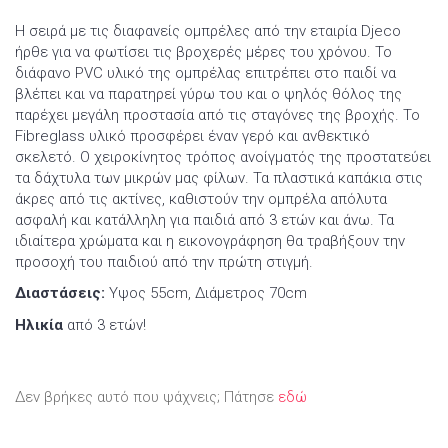
Η σειρά με τις διαφανείς ομπρέλες από την εταιρία Djeco
ήρθε για να φωτίσει τις βροχερές μέρες του χρόνου. Το
διάφανο PVC υλικό της ομπρέλας επιτρέπει στο παιδί να
βλέπει και να παρατηρεί γύρω του και ο ψηλός θόλος της
παρέχει μεγάλη προστασία από τις σταγόνες της βροχής. Το
Fibreglass υλικό προσφέρει έναν γερό και ανθεκτικό
σκελετό. Ο χειροκίνητος τρόπος ανοίγματός της προστατεύει
τα δάχτυλα των μικρών μας φίλων. Τα πλαστικά καπάκια στις
άκρες από τις ακτίνες, καθιστούν την ομπρέλα απόλυτα
ασφαλή και κατάλληλη για παιδιά από 3 ετών και άνω. Τα
ιδιαίτερα χρώματα και η εικονογράφηση θα τραβήξουν την
προσοχή του παιδιού από την πρώτη στιγμή.
Διαστάσεις:
Yψος 55cm, Διάμετρος 70cm
Ηλικία
από 3 ετών!
Δεν βρήκες αυτό που ψάχνεις; Πάτησε
εδώ