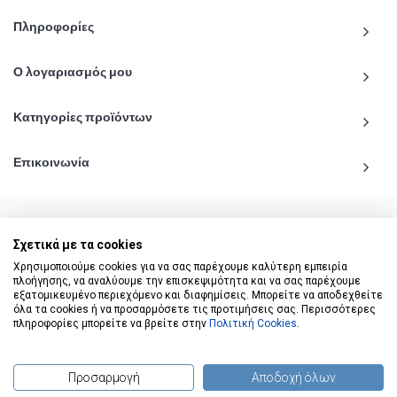
Πληροφορίες
Ο λογαριασμός μου
Κατηγορίες προϊόντων
Επικοινωνία
Σχετικά με τα cookies
© 2020 - 2026 katiginetai.gr All Rights Reserved.
Χρησιμοποιούμε cookies για να σας παρέχουμε καλύτερη εμπειρία
πλοήγησης, να αναλύουμε την επισκεψιμότητα και να σας παρέχουμε
εξατομικευμένο περιεχόμενο και διαφημίσεις. Μπορείτε να αποδεχθείτε
όλα τα cookies ή να προσαρμόσετε τις προτιμήσεις σας. Περισσότερες
πληροφορίες μπορείτε να βρείτε στην
Πολιτική Cookies
.
Προσαρμογή
Αποδοχή όλων
(
0
) προϊόντα