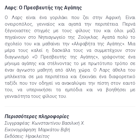
Λαρς: Ο Πρεσβευτής της Αγάπης
Ο Λαρς είναι ένα γοριλάκι που ζει στην Αφρική. Είναι
ονειροπόλος, γενναίος και αγαπά την περιπέτεια. Περνά
ξέγνοιαστες στιγμές με τους φίλους του και όλοι μαζί
πηγαίνουν στο Νηπιαγωγείο της Ζούγκλας. Αγαπά πολύ τo
σχολείο του και μαθαίνει την «Αλφαβήτα της Αγάπης». Μια
μέρα τους καλεί η δασκάλα τους να συμμετέχουν στον
διαγωνισμό «Ο Πρεσβευτής της Αγάπης», γράφοντας ένα
μήνυμα αγάπης και στέλνοντας το με πρωτότυπο τρόπο σε
έναν άγνωστο μαθητή από άλλη χώρα. Ο Λαρς άθελα του
μπλέκεται σε μια περιπέτεια και ξεκινάει ένα διαφορετικό
ταξίδι που τον οδηγεί να ανακαλύψει την πίστη στον εαυτό
του, να υπερνικήσει τα εμπόδια και να βοηθήσει με
γενναιότητα τους φίλους του.
Περισσότερες πληροφορίες
Συγγραφέας: Κωνσταντίνου Βασιλική Χ.
Εικονογράφηση: Μαρκάτου Βιβή
Εκδόσεις: Ηρακλείτος