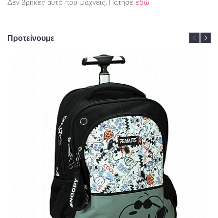
Δεν βρήκες αυτό που ψάχνεις; Πάτησε
εδώ
Προτείνουμε