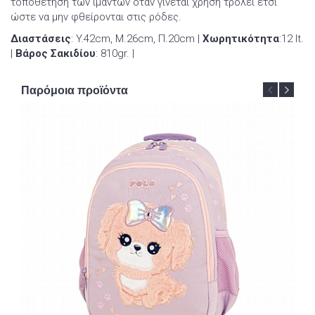
τοποθέτηση των ιμάντων όταν γίνεται χρήση τρόλεϊ έτσι
ώστε να μην φθείρονται στις ρόδες.
Διαστάσεις
: Y.42cm, Μ.26cm, Π.20cm |
Χωρητικότητα
:12 lt.
|
Βάρος Σακιδίου
: 810gr. |
Παρόμοια προϊόντα