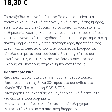
18,30
€
Το ανοξείδωτο παγούρι θερμός Polo Junior II είναι μια
πρακτική και ανθεκτική επιλογή για κάθε στιγμή της ημέρας,
είτε πρόκειται για εκδρομές, το σχολείο, το γραφείο ή τις
καθημερινές βόλτες. Χάρη στην ανοξείδωτη κατασκευή του
και τον εργονομικό του σχεδιασμό, διατηρεί τα ροφήματα στη
σωστή θερμοκρασία για περισσότερη ώρα, προσφέροντας
άνεση και αξιοπιστία όπου κι αν βρίσκεστε. Ελαφρύ και
εύκολο στη μεταφορά, συνδυάζει λειτουργικότητα και
μοντέρνο στιλ, αποτελώντας τον ιδανικό σύντροφο για
μικρούς και μεγάλους στην καθημερινότητά τους.
Χαρακτηριστικά
:
-Διατηρεί τα ροφήματά στην επιθυμητή θερμοκρασία.
-Από ανοξείδωτο χάλυβα 304 πρακτικό και ανθεκτικό.
-Χωρίς BPA Πιστοποίηση SGS & FDA.
-Διατήρηση θερμοκρασίας για μεγάλα χρονικά διαστήματα.
-Για ζεστά ή κρύα ροφήματα.
-Με ενσωματωμένο καλαμάκι για πιο εύκολη χρήση.
-Με σφιχτό κλείσιμο για αποφυγή διαρροών.