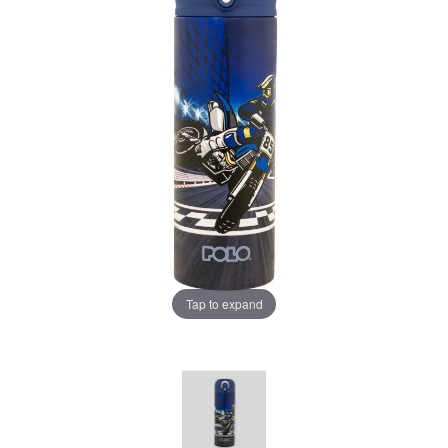
Tap to expand