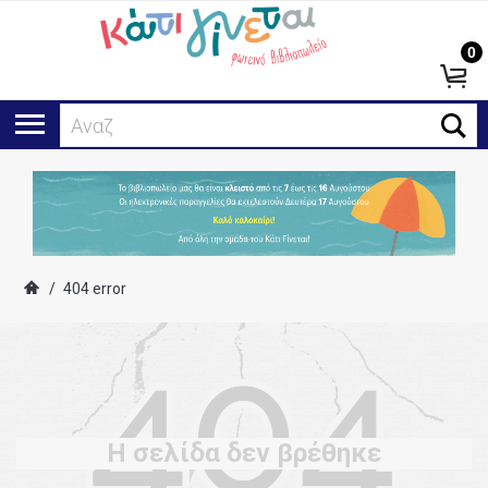
0
Αναζή
/
404 error
Η σελίδα δεν βρέθηκε