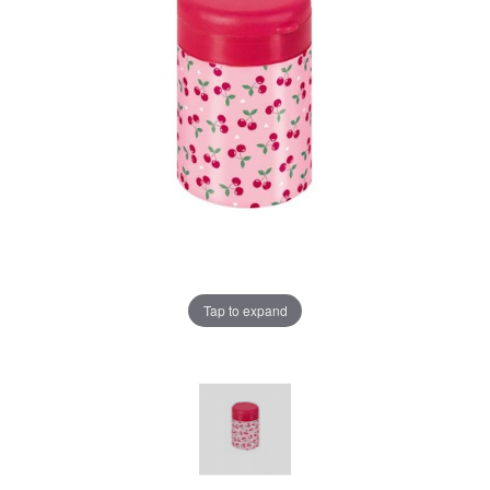
Tap to expand