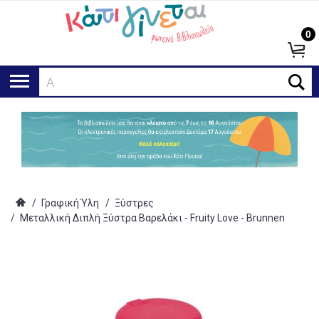
0
Αναζ
/
Γραφική Ύλη
/
Ξύστρες
/
Μεταλλική Διπλή Ξύστρα Βαρελάκι - Fruity Love - Brunnen