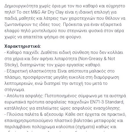
Δημιουργικότητα χωρίς όρια με τον πιο καθαρό και εύχρηστο
πηλό! Το σετ M&G Air Dry Clay είναι η ιδανική επιλογή για
παιδιά, μαθητές και λάτρεις των χειροτεχνιών που θέλουν να
ζωντανέψουν τις ιδέες τους. Πρόκειται για έναν εξαιρετικά
ελαφρύ πηλό μοντελισμού που στεγνώνει φυσικά στον αέρα
χωρίς να απαιτείται ψήσιμο σε φούρνο.
Χαρακτηριστικά:
- Καθαρό παιχνίδι: Διαθέτει ειδική σύνθεση που δεν κολλάει
στα χέρια και δεν αφήνει λιπαρότητα (Non-Greasy & Not
Sticky), διατηρώντας τον χώρο εργασίας καθαρό.
- Εξαιρετική ελαστικότητα: Είναι απίστευτα μαλακός στο
πλάσιμο, προσφέροντας μεγάλη ευκολία στη διαμόρφωση
λεπτομερειών, ενώ διατηρεί την αντοχή του μετά το
στέγνωμα.
- Απόλυτα ασφαλής: Πιστοποιημένος σύμφωνα με τα αυστηρά
ευρωπαϊκά πρότυπα ασφαλείας παιχνιδιών EN71-3 Standard,
κατάλληλος για ατελείωτες ώρες ασφαλούς ενασχόλησης.
- Πλούσια παλέτα & αξεσουάρ: Κάθε σετ έρχεται σε πρακτικό,
επαναχρησιμοποιούμενο πλαστικό βαλιτσάκι μεταφοράς και
περιλαμβάνει πολύχρωμα καλούπια (σχήματα) καθώς και