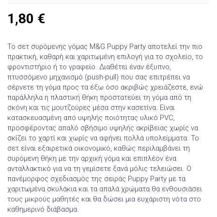
1,80
€
Το σετ συρόμενης γόμας M&G Puppy Party αποτελεί την πιο
πρακτική, καθαρή και χαριτωμένη επιλογή για το σχολείο, το
φροντιστήριο ή το γραφείο. Διαθέτει έναν έξυπνο,
πτυσσόμενο μηχανισμό (push-pull) που σας επιτρέπει να
σέρνετε τη γόμα προς τα έξω όσο ακριβώς χρειάζεστε, ενώ
παράλληλα η πλαστική θήκη προστατεύει τη γόμα από τη
σκόνη και τις μουτζούρες μέσα στην κασετίνα. Είναι
κατασκευασμένη από υψηλής ποιότητας υλικό PVC,
προσφέροντας απαλό σβήσιμο υψηλής ακρίβειας χωρίς να
σκίζει το χαρτί και χωρίς να αφήνει πολλά υπολείμματα. Το
σετ είναι εξαιρετικά οικονομικό, καθώς περιλαμβάνει τη
συρόμενη θήκη με την αρχική γόμα και επιπλέον ένα
ανταλλακτικό για να τη γεμίσετε ξανά μόλις τελειώσει. Ο
πανέμορφος σχεδιασμός της σειράς Puppy Party με τα
χαριτωμένα σκυλάκια και τα απαλά χρώματα θα ενθουσιάσει
τους μικρούς μαθητές και θα δώσει μια ευχάριστη νότα στο
καθημερινό διάβασμα.