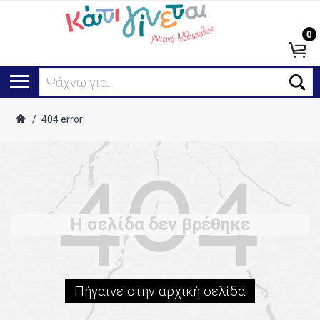
0
Ψάχνω για...
/
404 error
Η σελίδα δεν βρέθηκε
Πήγαινε στην αρχική σελίδα