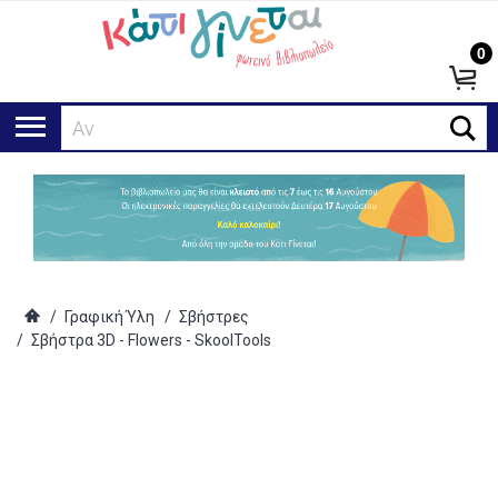
0
Αναζή
/
Γραφική Ύλη
/
Σβήστρες
/
Σβήστρα 3D - Flowers - SkoolTools