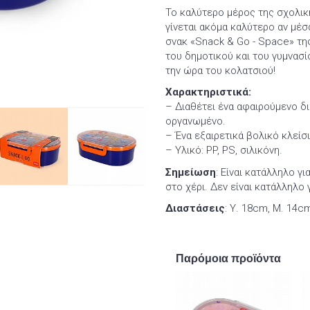
Το καλύτερο μέρος της σχολική
γίνεται ακόμα καλύτερο αν μέσ
σνακ «Snack & Go - Space» της
του δημοτικού και του γυμνασίο
την ώρα του κολατσιού!
Χαρακτηριστικά:
– Διαθέτει ένα αφαιρούμενο δ
οργανωμένο.
– Ένα εξαιρετικά βολικό κλείσ
– Υλικό: PP, PS, σιλικόνη.
Σημείωση
: Είναι κατάλληλο γ
στο χέρι. Δεν είναι κατάλληλο
Διαστάσεις
: Υ. 18cm, Μ. 14c
Παρόμοια προϊόντα