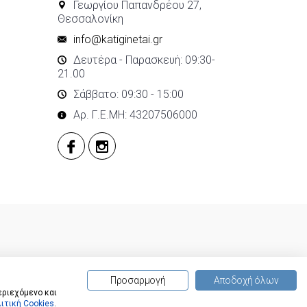
Γεωργίου Παπανδρέου 27,
Θεσσαλονίκη
info@katiginetai.gr
Δευτέρα - Παρασκευή: 09:30-
21.00
Σάββατο: 09:30 - 15:00
Αρ. Γ.Ε.ΜΗ: 43207506000
Προσαρμογή
Αποδοχή όλων
εριεχόμενο και
ιτική Cookies
.