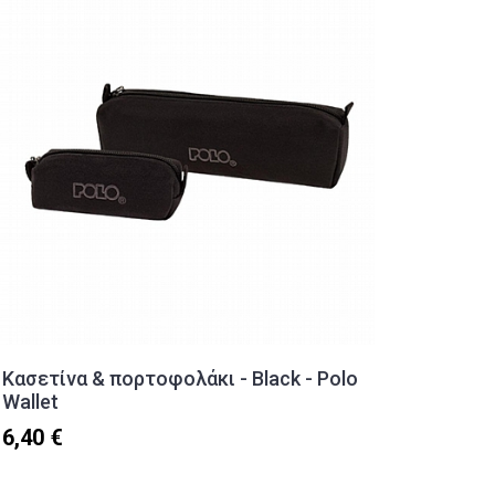
Κασετίνα & πορτοφολάκι - Black - Polo
Αδιάβρ
Wallet
Πολλαπ
Roll'ea
6,40 €
15,90 