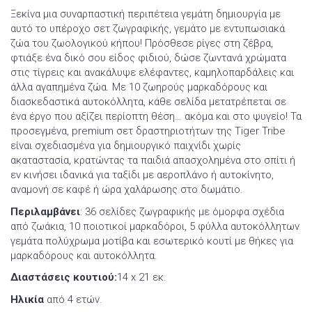
Ξεκίνα μια συναρπαστική περιπέτεια γεμάτη δημιουργία με
αυτό το υπέροχο σετ ζωγραφικής, γεμάτο με εντυπωσιακά
ζώα του ζωολογικού κήπου! Πρόσθεσε ρίγες στη ζέβρα,
φτιάξε ένα δικό σου είδος φιδιού, δώσε ζωντανά χρώματα
στις τίγρεις και ανακάλυψε ελέφαντες, καμηλοπαρδάλεις και
άλλα αγαπημένα ζώα. Με 10 ζωηρούς μαρκαδόρους και
διασκεδαστικά αυτοκόλλητα, κάθε σελίδα μετατρέπεται σε
ένα έργο που αξίζει περίοπτη θέση… ακόμα και στο ψυγείο! Τα
προσεγμένα, premium σετ δραστηριοτήτων της Tiger Tribe
είναι σχεδιασμένα για δημιουργικό παιχνίδι χωρίς
ακαταστασία, κρατώντας τα παιδιά απασχολημένα στο σπίτι ή
εν κινήσει ιδανικά για ταξίδι με αεροπλάνο ή αυτοκίνητο,
αναμονή σε καφέ ή ώρα χαλάρωσης στο δωμάτιο.
Περιλαμβάνει
: 36 σελίδες ζωγραφικής με όμορφα σχέδια
από ζωάκια, 10 ποιοτικοί μαρκαδόροι, 5 φύλλα αυτοκόλλητων
γεμάτα πολύχρωμα μοτίβα και εσωτερικό κουτί με θήκες για
μαρκαδόρους και αυτοκόλλητα.
Διαστάσεις κουτιού:
14 x 21 εκ.
Ηλικία
από 4 ετών.