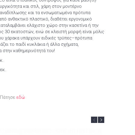
O είναι ο ιδανικός σύντροφος για κάθε μαθητή!
υργικότητα και στιλ, χάρη στον μοντέρνο
α αναδίπλωσης και τα ενσωματωμένα πρότυπα
πό ανθεκτικό πλαστικό, διαθέτει εργονομικό
αταλαμβάνει ελάχιστο χώρο στην κασετίνα ή την
ος 30 εκατοστών, ενώ σε κλειστή μορφή είναι μόλις
του χάρακα υπάρχουν ειδικές τρύπες–πρότυπα
διάζει το παιδί κυκλάκια ή άλλα σχήματα,
 στην καθημερινότητά του!
κ.
εκ.
; Πάτησε
εδώ