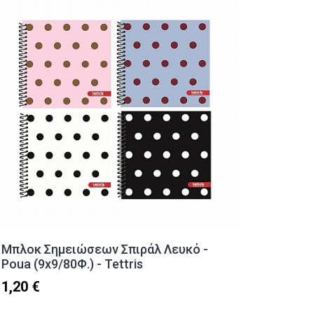
Μπλοκ Σημειώσεων Σπιράλ Λευκό -
Pompom
Poua (9x9/80Φ.) - Tettris
Look (2
1,20 €
9,90 €