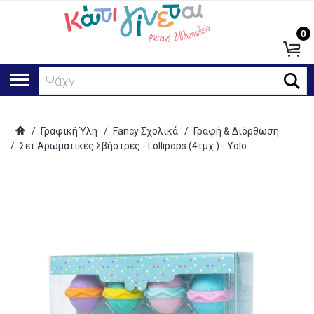
0
Ψάχνω
/
Γραφική Ύλη
/
Fancy Σχολικά
/
Γραφή & Διόρθωση
/
Σετ Αρωματικές Σβήστρες - Lollipops (4τμχ.) - Yolo