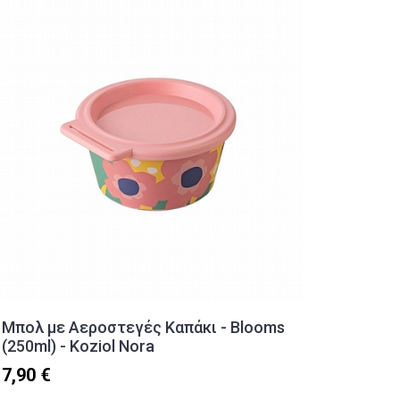
Μπολ με Aεροστεγές Καπάκι - Blooms
Παγούρ
(250ml) - Koziol Nora
Ισοθερ
Fawn (
7,90 €
14,90 