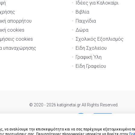
αφή
Ιδέες για Καλοκαίρι
χρήσης
Βιβλία
ική απορρήτου
Παιχνίδια
ική cookies
Δώρα
μήσεις cookies
Σχολικός Εξοπλισμός
μα υπαναχώρησης
Είδη Σχολείου
Γραφική Ύλη
Είδη Γραφείου
© 2020 - 2026 katiginetai.gr All Rights Reserved.
ς, να αναλύουμε την επισκεψιμότητα και να σας παρέχουμε εξατομικευμένο π
 τις προτιμήσεις σας. Περισσότερες πληροφορίες μπορείτε να βρείτε στην
Πολ