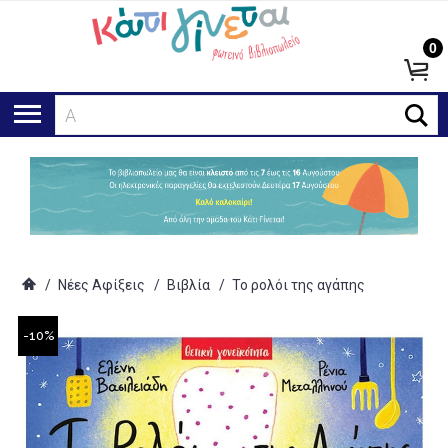
0
Αναζή
/
Νέες Αφίξεις
/
Βιβλία
/
Το ρολόι της αγάπης
-10%