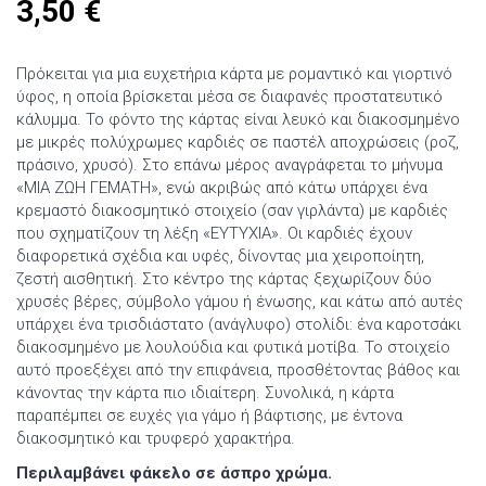
3,50
€
Πρόκειται για μια ευχετήρια κάρτα με ρομαντικό και γιορτινό
ύφος, η οποία βρίσκεται μέσα σε διαφανές προστατευτικό
κάλυμμα. Το φόντο της κάρτας είναι λευκό και διακοσμημένο
με μικρές πολύχρωμες καρδιές σε παστέλ αποχρώσεις (ροζ,
πράσινο, χρυσό). Στο επάνω μέρος αναγράφεται το μήνυμα
«ΜΙΑ ΖΩΗ ΓΕΜΑΤΗ», ενώ ακριβώς από κάτω υπάρχει ένα
κρεμαστό διακοσμητικό στοιχείο (σαν γιρλάντα) με καρδιές
που σχηματίζουν τη λέξη «ΕΥΤΥΧΙΑ». Οι καρδιές έχουν
διαφορετικά σχέδια και υφές, δίνοντας μια χειροποίητη,
ζεστή αισθητική. Στο κέντρο της κάρτας ξεχωρίζουν δύο
χρυσές βέρες, σύμβολο γάμου ή ένωσης, και κάτω από αυτές
υπάρχει ένα τρισδιάστατο (ανάγλυφο) στολίδι: ένα καροτσάκι
διακοσμημένο με λουλούδια και φυτικά μοτίβα. Το στοιχείο
αυτό προεξέχει από την επιφάνεια, προσθέτοντας βάθος και
κάνοντας την κάρτα πιο ιδιαίτερη. Συνολικά, η κάρτα
παραπέμπει σε ευχές για γάμο ή βάφτισης, με έντονα
διακοσμητικό και τρυφερό χαρακτήρα.
Περιλαμβάνει φάκελο σε άσπρο χρώμα.