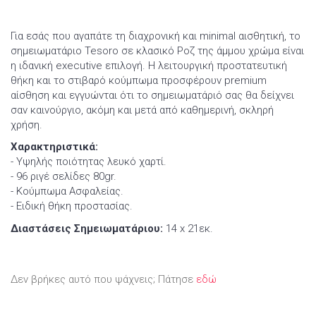
Για εσάς που αγαπάτε τη διαχρονική και minimal αισθητική, το
σημειωματάριο Tesoro σε κλασικό Ροζ της άμμου χρώμα είναι
η ιδανική executive επιλογή. Η λειτουργική προστατευτική
θήκη και το στιβαρό κούμπωμα προσφέρουν premium
αίσθηση και εγγυώνται ότι το σημειωματάριό σας θα δείχνει
σαν καινούργιο, ακόμη και μετά από καθημερινή, σκληρή
χρήση.
Χαρακτηριστικά:
- Υψηλής ποιότητας λευκό χαρτί.
- 96 ριγέ σελίδες 80gr.
- Κούμπωμα Ασφαλείας.
- Ειδική θήκη προστασίας.
Διαστάσεις Σημειωματάριου:
14 x 21εκ.
Δεν βρήκες αυτό που ψάχνεις; Πάτησε
εδώ