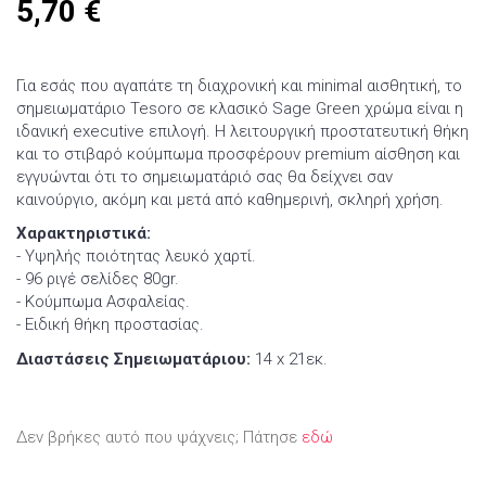
5,70
€
Για εσάς που αγαπάτε τη διαχρονική και minimal αισθητική, το
σημειωματάριο Tesoro σε κλασικό Sage Green χρώμα είναι η
ιδανική executive επιλογή. Η λειτουργική προστατευτική θήκη
και το στιβαρό κούμπωμα προσφέρουν premium αίσθηση και
εγγυώνται ότι το σημειωματάριό σας θα δείχνει σαν
καινούργιο, ακόμη και μετά από καθημερινή, σκληρή χρήση.
Χαρακτηριστικά:
- Υψηλής ποιότητας λευκό χαρτί.
- 96 ριγέ σελίδες 80gr.
- Κούμπωμα Ασφαλείας.
- Ειδική θήκη προστασίας.
Διαστάσεις Σημειωματάριου:
14 x 21εκ.
Δεν βρήκες αυτό που ψάχνεις; Πάτησε
εδώ