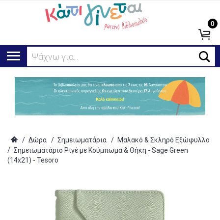
0
Ανα
/
Δώρα
/
Σημειωματάρια
/
Μαλακό & Σκληρό Εξώφυλλο
/
Σημειωματάριο Ριγέ με Κούμπωμα & Θήκη - Sage Green
(14x21) - Tesoro