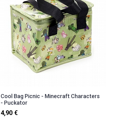
Cool Bag Picnic - Minecraft Characters
Παγούρ
- Puckator
καλαμάκ
- Polo
4,90 €
18,30 