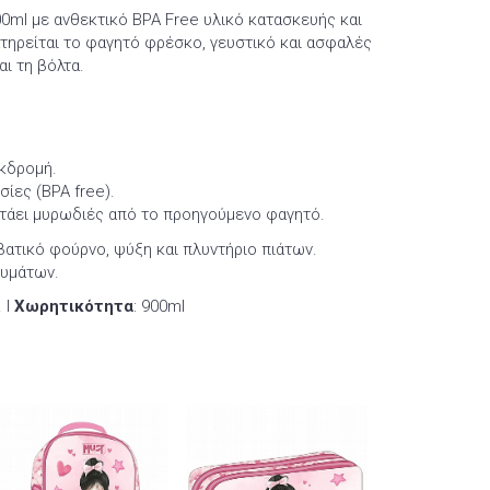
0ml με ανθεκτικό BPA Free υλικό κατασκευής και
ατηρείται το φαγητό φρέσκο, γευστικό και ασφαλές
αι τη βόλτα.
εκδρομή.
σίες (BPA free).
ατάει μυρωδιές από το προηγούμενο φαγητό.
βατικό φούρνο, ψύξη και πλυντήριο πιάτων.
κυμάτων.
. Ι
Χωρητικότητα
: 900ml