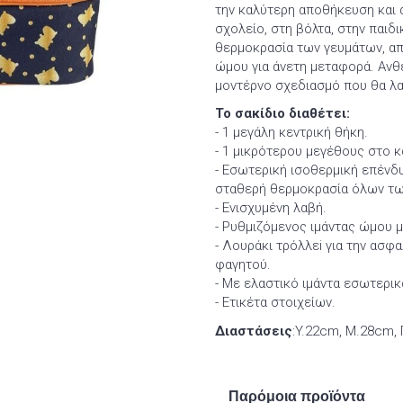
την καλύτερη αποθήκευση και
σχολείο, στη βόλτα, στην παιδι
θερμοκρασία των γευμάτων, απο
ώμου για άνετη μεταφορά. Ανθ
μοντέρνο σχεδιασμό που θα λα
Το σακίδιο διαθέτει:
- 1 μεγάλη κεντρική θήκη.
- 1 μικρότερου μεγέθους στο 
- Εσωτερική ισοθερμική επένδυσ
σταθερή θερμοκρασία όλων τω
- Ενισχυμένη λαβή.
- Ρυθμιζόμενος ιμάντας ώμου 
- Λουράκι τρόλλεi για την ασ
φαγητού.
- Με ελαστικό ιμάντα εσωτερικ
- Ετικέτα στοιχείων.
Διαστάσεις
:Y.22cm, Μ.28cm, 
Παρόμοια προϊόντα