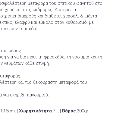
 ασφαλέστερη μεταφορά του σπιτικού φαγητού στο
κή χαρά και στις εκδρομές! Διατηρεί τη
τρέπει διαρροές και διαθέτει χερούλι & ιμάντα
εκτικό, ελαφρύ και εύκολο στον καθαρισμό, με
τρέψουν τα παιδιά!
κάτω μέρος.
η για να διατηρεί τη φρεσκάδα, τη νοστιμιά και τη
ν γευμάτων κάθε στιγμή.
μεταφοράς.
φαλέστερη και πιο ξεκούραστη μεταφορά του
ά για στήριξη παγουριού.
Π.16cm, |
Χωρητικότητα
:7 lt |
Βάρος
:300gr