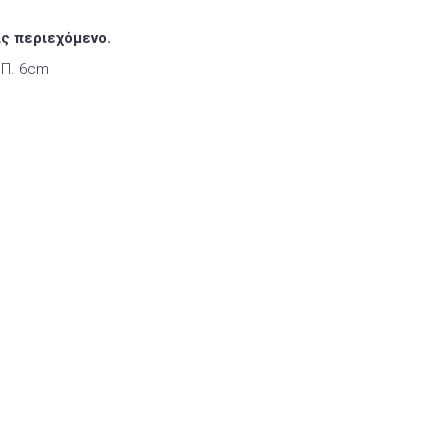
ίς περιεχόμενο.
 |Π. 6cm