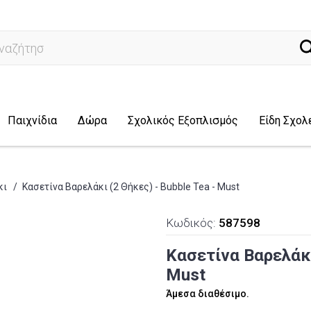
ναζήτηση...
Παιχνίδια
Δώρα
Σχολικός Εξοπλισμός
Είδη Σχολ
κι
/
Κασετίνα Βαρελάκι (2 Θήκες) - Bubble Tea - Must
Κωδικός:
587598
Κασετίνα Βαρελάκι 
Must
Άμεσα διαθέσιμο.