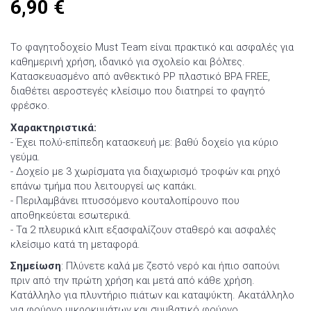
6,90
€
Το φαγητοδοχείο Must Team είναι πρακτικό και ασφαλές για
καθημερινή χρήση, ιδανικό για σχολείο και βόλτες.
Κατασκευασμένο από ανθεκτικό PP πλαστικό BPA FREE,
διαθέτει αεροστεγές κλείσιμο που διατηρεί το φαγητό
φρέσκο.
Χαρακτηριστικά:
- Έχει πολύ-επίπεδη κατασκευή με: βαθύ δοχείο για κύριο
γεύμα.
- Δοχείο με 3 χωρίσματα για διαχωρισμό τροφών και ρηχό
επάνω τμήμα που λειτουργεί ως καπάκι.
- Περιλαμβάνει πτυσσόμενο κουταλοπίρουνο που
αποθηκεύεται εσωτερικά.
- Τα 2 πλευρικά κλιπ εξασφαλίζουν σταθερό και ασφαλές
κλείσιμο κατά τη μεταφορά.
Σημείωση
: Πλύνετε καλά με ζεστό νερό και ήπιο σαπούνι
πριν από την πρώτη χρήση και μετά από κάθε χρήση.
Κατάλληλο για πλυντήριο πιάτων και καταψύκτη. Ακατάλληλο
για φούρνο μικροκυμάτων και συμβατικό φούρνο.