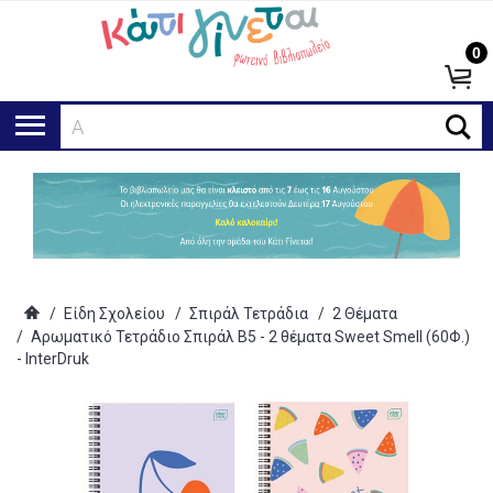
0
Αναζ
/
Είδη Σχολείου
/
Σπιράλ Τετράδια
/
2 Θέματα
/
Αρωματικό Τετράδιο Σπιράλ B5 - 2 θέματα Sweet Smell (60Φ.)
- InterDruk